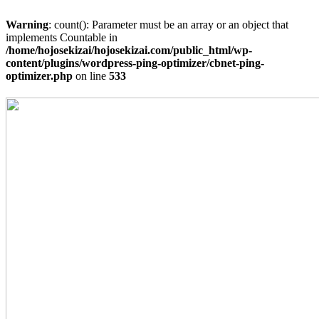
Warning
: count(): Parameter must be an array or an object that
implements Countable in
/home/hojosekizai/hojosekizai.com/public_html/wp-
content/plugins/wordpress-ping-optimizer/cbnet-ping-
optimizer.php
on line
533