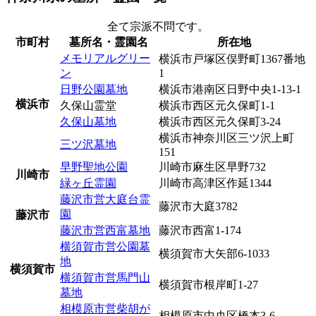
全て
宗派不問
です。
市町村
墓所名・霊園名
所在地
メモリアルグリー
横浜市戸塚区俣野町1367番地
ン
1
日野公園墓地
横浜市港南区日野中央1-13-1
横浜市
久保山霊堂
横浜市西区元久保町1-1
久保山墓地
横浜市西区元久保町3-24
横浜市神奈川区三ツ沢上町
三ツ沢墓地
151
早野聖地公園
川崎市麻生区早野732
川崎市
緑ヶ丘霊園
川崎市高津区作延1344
藤沢市営大庭台霊
藤沢市大庭3782
園
藤沢市
藤沢市営西富墓地
藤沢市西富1-174
横須賀市営公園墓
横須賀市大矢部6-1033
地
横須賀市
横須賀市営馬門山
横須賀市根岸町1-27
墓地
相模原市営柴胡が
相模原市中央区橋本3-6