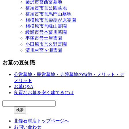
藤沢市営西富墓地
横須賀市営公園墓地
横須賀市営馬門山墓地
相模原市営柴胡が原霊園
相模原市営峰山霊園
綾瀬市営本蓼川墓園
平塚市営土屋霊園
小田原市営久野霊園
清川村宮ヶ瀬霊園
お墓の豆知識
公営墓地・民営墓地・寺院墓地の特徴・メリット・デ
メリット
お墓Q&A
良質なお墓を安く建てるには
北條石材店トップページへ
お問い合わせ