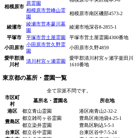
原霊園
相模原市
相模原市営峰山霊
相模原市南区磯部4573-2
園
綾瀬市営本蓼川墓
綾瀬市
綾瀬市地深谷8-2855-1
園
平塚市
平塚市営土屋霊園
平塚市営土屋霊園4300番地
小田原市営久野霊
小田原市
小田原市久野4859
園
愛甲郡清
愛甲郡清川村宮ヶ瀬字釜田川
清川村宮ヶ瀬霊園
川村
1610番地
東京都の墓所・霊園一覧
全て
宗派不問
です。
市区町
墓所名・霊園名
所在地
村
港区
都立青山霊園
港区南青山2-32-2
都立雑司ヶ谷霊園
豊島区南池袋4-25-1
豊島区
都立染井霊園
豊島区駒込5-5-1
台東区
都立谷中霊園
台東区谷中7-5-24