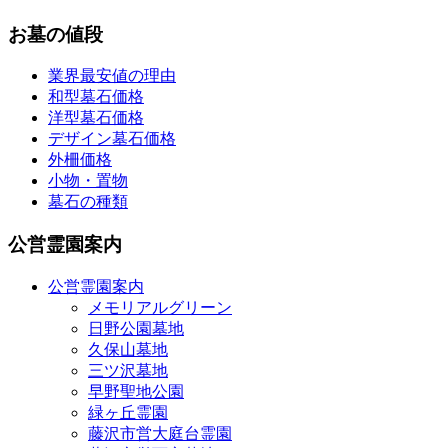
お墓の値段
業界最安値の理由
和型墓石価格
洋型墓石価格
デザイン墓石価格
外柵価格
小物・置物
墓石の種類
公営霊園案内
公営霊園案内
メモリアルグリーン
日野公園墓地
久保山墓地
三ツ沢墓地
早野聖地公園
緑ヶ丘霊園
藤沢市営大庭台霊園