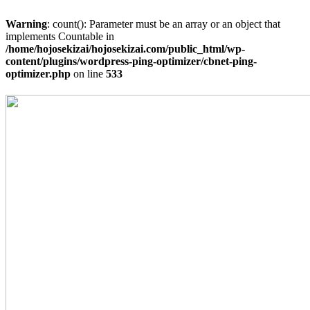
Warning
: count(): Parameter must be an array or an object that
implements Countable in
/home/hojosekizai/hojosekizai.com/public_html/wp-
content/plugins/wordpress-ping-optimizer/cbnet-ping-
optimizer.php
on line
533