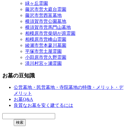
緑ヶ丘霊園
藤沢市営大庭台霊園
藤沢市営西富墓地
横須賀市営公園墓地
横須賀市営馬門山墓地
相模原市営柴胡が原霊園
相模原市営峰山霊園
綾瀬市営本蓼川墓園
平塚市営土屋霊園
小田原市営久野霊園
清川村宮ヶ瀬霊園
お墓の豆知識
公営墓地・民営墓地・寺院墓地の特徴・メリット・デ
メリット
お墓Q&A
良質なお墓を安く建てるには