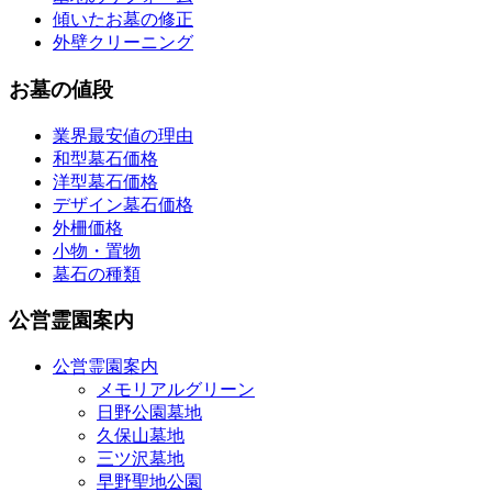
傾いたお墓の修正
外壁クリーニング
お墓の値段
業界最安値の理由
和型墓石価格
洋型墓石価格
デザイン墓石価格
外柵価格
小物・置物
墓石の種類
公営霊園案内
公営霊園案内
メモリアルグリーン
日野公園墓地
久保山墓地
三ツ沢墓地
早野聖地公園